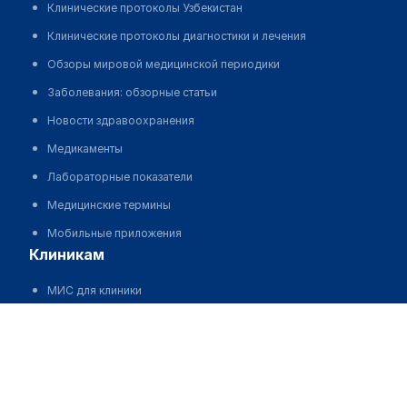
Клинические протоколы Узбекистан
Клинические протоколы диагностики и лечения
Обзоры мировой медицинской периодики
Заболевания: обзорные статьи
Новости здравоохранения
Медикаменты
Лабораторные показатели
Медицинские термины
Мобильные приложения
клиникам
МИС для клиники
Медетбекова Дана Баглановна
МИС для клиники в Казахстане
МИС для клиники в Узбекистане
МИС для клиники в Кыргызстане
МИС для стоматологии