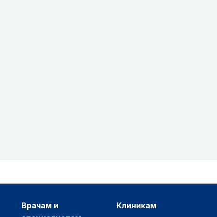
врачам и
клиникам