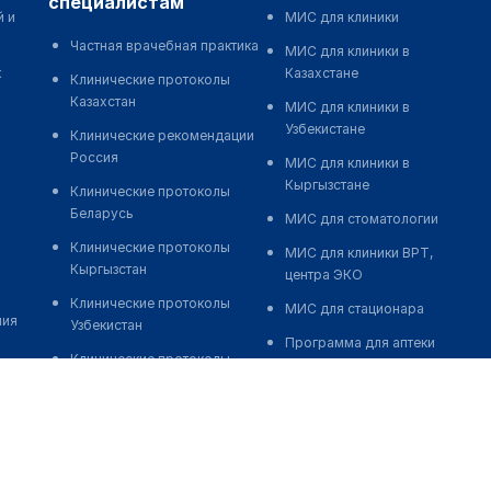
специалистам
й и
МИС для клиники
Частная врачебная практика
МИС для клиники в
к
Казахстане
Клинические протоколы
Казахстан
МИС для клиники в
Узбекистане
Клинические рекомендации
Россия
МИС для клиники в
Кыргызстане
Клинические протоколы
Беларусь
МИС для стоматологии
Клинические протоколы
МИС для клиники ВРТ,
Кыргызстан
центра ЭКО
Клинические протоколы
МИС для стационара
ния
Узбекистан
Программа для аптеки
Клинические протоколы
Автоматизация блока
диагностики и лечения
питания
Обзоры мировой
Реклама и продвижение
медицинской периодики
клиник
Заболевания: обзорные
Разработка сайта клиники