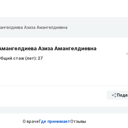
ангелдиева Азиза Амангелдиевна
Амангелдиева Азиза Амангелдиевна
бщий стаж (лет): 27
Поде
О враче
Где принимает
Отзывы