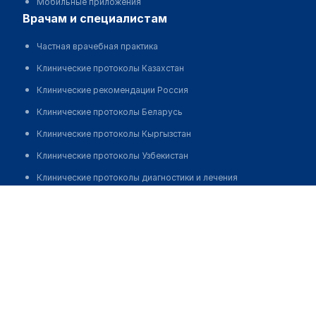
Мобильные приложения
врачам и специалистам
Частная врачебная практика
Клинические протоколы Казахстан
Клинические рекомендации Россия
Клинические протоколы Беларусь
Клинические протоколы Кыргызстан
Клинические протоколы Узбекистан
Клинические протоколы диагностики и лечения
Маматраимова Дилшада
Обзоры мировой медицинской периодики
Заболевания: обзорные статьи
Новости здравоохранения
Медикаменты
Лабораторные показатели
Медицинские термины