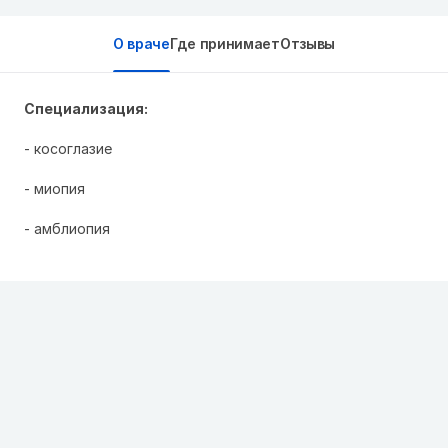
О враче
Где принимает
Отзывы
Специализация:
- косоглазие
- миопия
- амблиопия