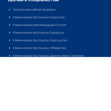
Частная врачебная практика
Клинические протоколы Казахстан
Клинические рекомендации Россия
Клинические протоколы Беларусь
Клинические протоколы Кыргызстан
Клинические протоколы Узбекистан
Клинические протоколы диагностики и лечения
Гончарик Наталия Александровна
Обзоры мировой медицинской периодики
Заболевания: обзорные статьи
Новости здравоохранения
Медикаменты
Лабораторные показатели
Медицинские термины
Мобильные приложения