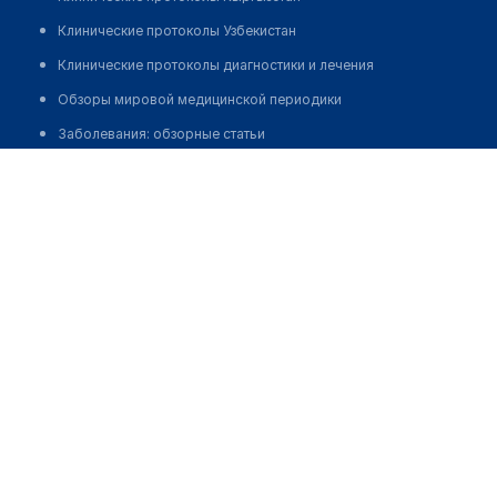
Клинические протоколы Узбекистан
Клинические протоколы диагностики и лечения
Обзоры мировой медицинской периодики
Заболевания: обзорные статьи
Гусева Галина Владимировна
Новости здравоохранения
Медикаменты
Лабораторные показатели
Медицинские термины
Мобильные приложения
клиникам
МИС для клиники
МИС для клиники в Казахстане
МИС для клиники в Узбекистане
МИС для клиники в Кыргызстане