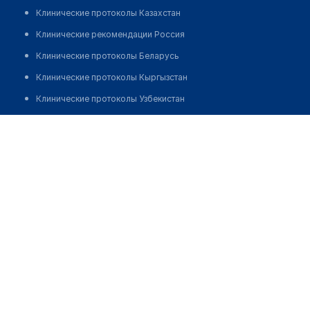
Клинические протоколы Казахстан
Клинические рекомендации Россия
Клинические протоколы Беларусь
Клинические протоколы Кыргызстан
Клинические протоколы Узбекистан
Клинические протоколы диагностики и лечения
Жанаева Раушан Сериковна
Обзоры мировой медицинской периодики
Заболевания: обзорные статьи
Новости здравоохранения
Медикаменты
Лабораторные показатели
Медицинские термины
Мобильные приложения
клиникам