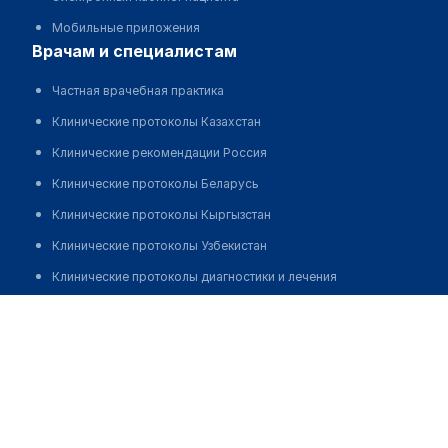
Мобильные приложения
врачам и специалистам
Частная врачебная практика
Клинические протоколы Казахстан
Клинические рекомендации Россия
Клинические протоколы Беларусь
Клинические протоколы Кыргызстан
Клинические протоколы Узбекистан
Клинические протоколы диагностики и лечения
Обзоры мировой медицинской периодики
Нажимов Булат Самиевич
Заболевания: обзорные статьи
Новости здравоохранения
Медикаменты
Лабораторные показатели