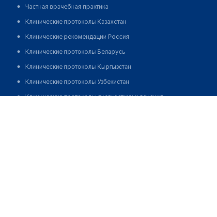
Частная врачебная практика
Клинические протоколы Казахстан
Клинические рекомендации Россия
Клинические протоколы Беларусь
Клинические протоколы Кыргызстан
Клинические протоколы Узбекистан
Клинические протоколы диагностики и лечения
Икрамбай Улжалгас Бакыткызы
Обзоры мировой медицинской периодики
Заболевания: обзорные статьи
Новости здравоохранения
Медикаменты
Лабораторные показатели
Медицинские термины
Мобильные приложения
клиникам