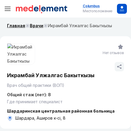
Columbus
Местоположение
Главная
Врачи
Икрамбай Улжалгас Бакыткызы
Нет отзывов
Икрамбай Улжалгас Бакыткызы
Врач общей практики (ВОП)
Общий стаж (лет): 8
Где принимает специалист
Шардаринская центральная районная больница
Шардара, Аширов к-сі, 8