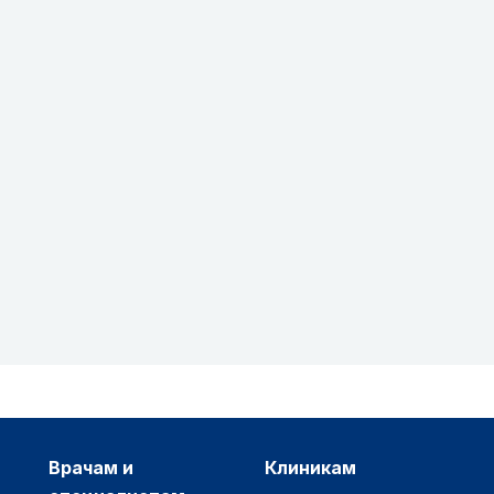
врачам и
клиникам