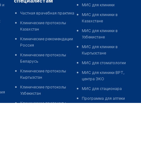
специалистам
й и
МИС для клиники
Частная врачебная практика
МИС для клиники в
к
Казахстане
Клинические протоколы
Казахстан
МИС для клиники в
Узбекистане
Клинические рекомендации
Россия
МИС для клиники в
Кыргызстане
Клинические протоколы
Беларусь
МИС для стоматологии
Клинические протоколы
МИС для клиники ВРТ,
Кыргызстан
центра ЭКО
Клинические протоколы
МИС для стационара
ния
Узбекистан
Программа для аптеки
Клинические протоколы
Автоматизация блока
диагностики и лечения
питания
Обзоры мировой
Реклама и продвижение
медицинской периодики
клиник
Заболевания: обзорные
Разработка сайта клиники