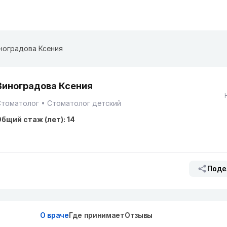
ноградова Ксения
Виноградова Ксения
Стоматолог
Стоматолог детский
бщий стаж (лет): 14
Поде
О враче
Где принимает
Отзывы