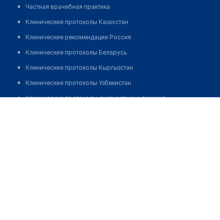
Частная врачебная практика
Клинические протоколы Казахстан
Клинические рекомендации Россия
Клинические протоколы Беларусь
Клинические протоколы Кыргызстан
Клинические протоколы Узбекистан
Клинические протоколы диагностики и лечения
Рустамов Имомкул Махкамтошиевич
Обзоры мировой медицинской периодики
Заболевания: обзорные статьи
Новости здравоохранения
Медикаменты
Лабораторные показатели
Медицинские термины
Мобильные приложения
клиникам