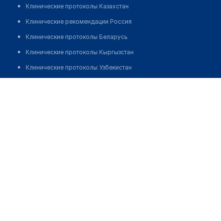
Клинические протоколы Казахстан
Клинические рекомендации Россия
Клинические протоколы Беларусь
Клинические протоколы Кыргызстан
Клинические протоколы Узбекистан
Клинические протоколы диагностики и лечения
Бочоришвили Лали Автандаловна
Обзоры мировой медицинской периодики
Заболевания: обзорные статьи
Новости здравоохранения
Медикаменты
Лабораторные показатели
Медицинские термины
Мобильные приложения
клиникам
МИС для клиники