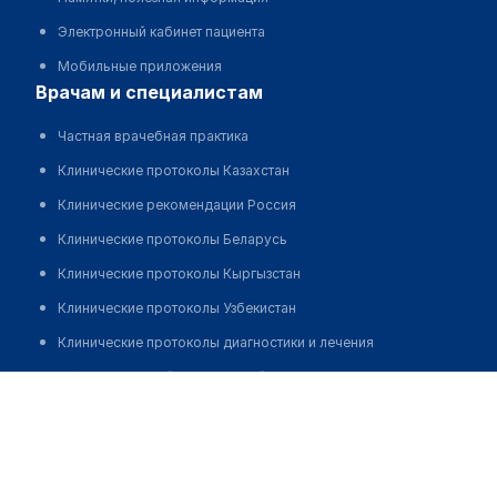
Электронный кабинет пациента
Мобильные приложения
врачам и специалистам
Частная врачебная практика
Клинические протоколы Казахстан
Клинические рекомендации Россия
Клинические протоколы Беларусь
Клинические протоколы Кыргызстан
Клинические протоколы Узбекистан
Клинические протоколы диагностики и лечения
Обзоры мировой медицинской периодики
Курбанов Роман Курбанович
Заболевания: обзорные статьи
Позвонить
Новости здравоохранения
Медикаменты