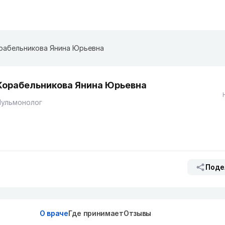
рабельникова Янина Юрьевна
Корабельникова Янина Юрьевна
Пульмонолог
Поде
О враче
Где принимает
Отзывы