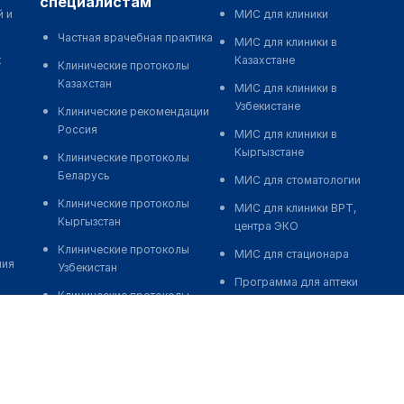
специалистам
й и
МИС для клиники
Частная врачебная практика
МИС для клиники в
к
Казахстане
Клинические протоколы
Казахстан
МИС для клиники в
Узбекистане
Клинические рекомендации
Россия
МИС для клиники в
Кыргызстане
Клинические протоколы
Беларусь
МИС для стоматологии
Клинические протоколы
МИС для клиники ВРТ,
Кыргызстан
центра ЭКО
Клинические протоколы
МИС для стационара
ния
Узбекистан
Программа для аптеки
Клинические протоколы
Автоматизация блока
диагностики и лечения
питания
Обзоры мировой
Реклама и продвижение
медицинской периодики
клиник
Заболевания: обзорные
Разработка сайта клиники