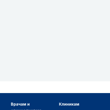
врачам и
клиникам