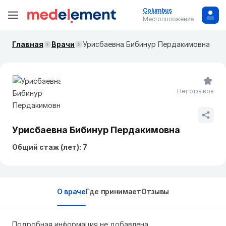
Columbus
Местоположение
Главная
Врачи
Урисбаевна Бибинур Пердакимовна
Нет отзывов
Урисбаевна Бибинур Пердакимовна
Общий стаж (лет): 7
О враче
Где принимает
Отзывы
Подробная информация не добавлена