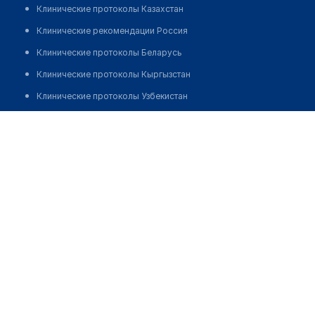
Клинические протоколы Казахстан
Клинические рекомендации Россия
Клинические протоколы Беларусь
Клинические протоколы Кыргызстан
Клинические протоколы Узбекистан
Клинические протоколы диагностики и лечения
Урисбаевна Бибинур Пердакимовна
Обзоры мировой медицинской периодики
Заболевания: обзорные статьи
Новости здравоохранения
Медикаменты
Лабораторные показатели
Медицинские термины
Мобильные приложения
клиникам
МИС для клиники