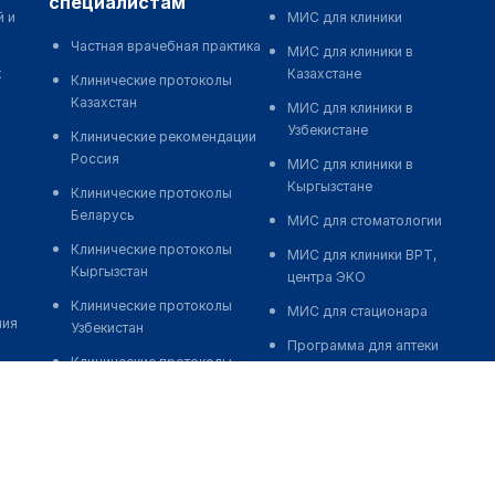
специалистам
й и
МИС для клиники
Частная врачебная практика
МИС для клиники в
к
Казахстане
Клинические протоколы
Казахстан
МИС для клиники в
Узбекистане
Клинические рекомендации
Россия
МИС для клиники в
Кыргызстане
Клинические протоколы
Беларусь
МИС для стоматологии
Клинические протоколы
МИС для клиники ВРТ,
Кыргызстан
центра ЭКО
Клинические протоколы
МИС для стационара
ния
Узбекистан
Программа для аптеки
Клинические протоколы
Автоматизация блока
диагностики и лечения
питания
Обзоры мировой
Реклама и продвижение
медицинской периодики
клиник
Заболевания: обзорные
Разработка сайта клиники