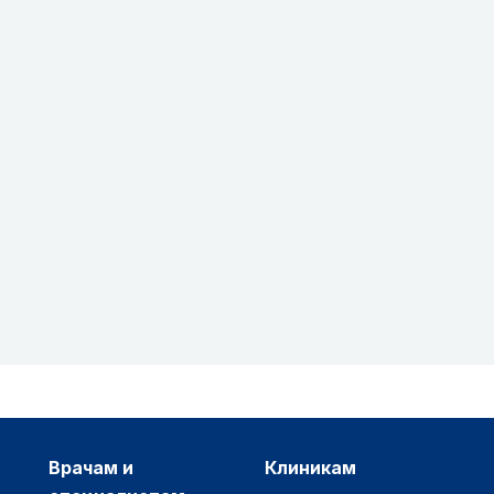
врачам и
клиникам