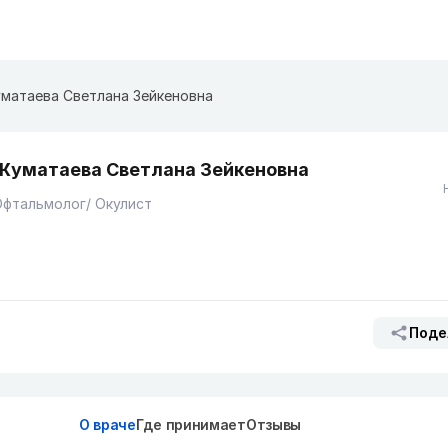
матаева Светлана Зейкеновна
Жуматаева Светлана Зейкеновна
фтальмолог/ Окулист
Поде
О враче
Где принимает
Отзывы