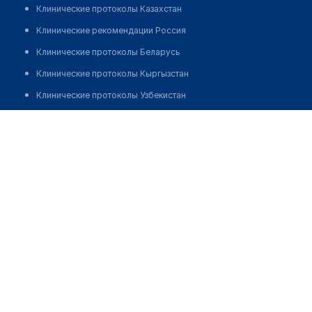
Клинические протоколы Казахстан
Клинические рекомендации Россия
Клинические протоколы Беларусь
Клинические протоколы Кыргызстан
Клинические протоколы Узбекистан
Клинические протоколы диагностики и лечения
Асилова Жанар Сембековна
Обзоры мировой медицинской периодики
Заболевания: обзорные статьи
Новости здравоохранения
Медикаменты
Лабораторные показатели
Медицинские термины
Мобильные приложения
клиникам
МИС для клиники