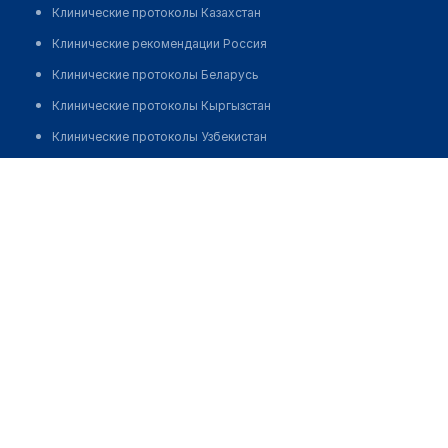
Клинические протоколы Казахстан
Клинические рекомендации Россия
Клинические протоколы Беларусь
Клинические протоколы Кыргызстан
Клинические протоколы Узбекистан
Клинические протоколы диагностики и лечения
Тансыкбаев Нураддин Уразгалиевич
Обзоры мировой медицинской периодики
Позвонить
Заболевания: обзорные статьи
Новости здравоохранения
Медикаменты
Лабораторные показатели
Медицинские термины
Мобильные приложения
клиникам
МИС для клиники