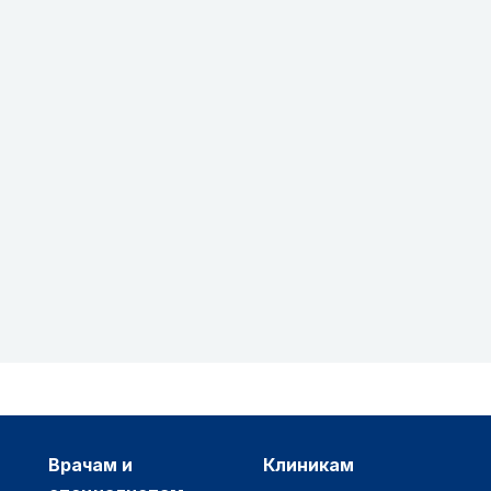
врачам и
клиникам