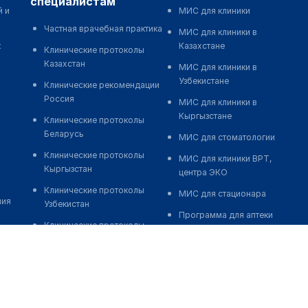
специалистам
й и
МИС для клиники
Частная врачебная практика
МИС для клиники в
к
Казахстане
Клинические протоколы
Казахстан
МИС для клиники в
Узбекистане
Клинические рекомендации
Россия
МИС для клиники в
Кыргызстане
Клинические протоколы
Беларусь
МИС для стоматологии
Клинические протоколы
МИС для клиники ВРТ,
Кыргызстан
центра ЭКО
Клинические протоколы
МИС для стационара
ния
Узбекистан
Программа для аптеки
Клинические протоколы
Автоматизация блока
диагностики и лечения
питания
Обзоры мировой
Реклама и продвижение
медицинской периодики
клиник
Заболевания: обзорные
Разработка сайта клиники