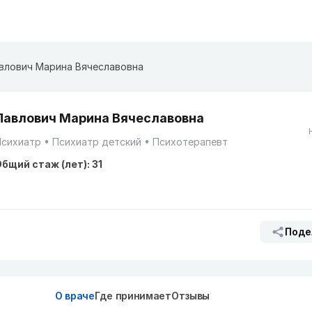
влович Марина Вячеславовна
Павлович Марина Вячеславовна
Психиатр
Психиатр детский
Психотерапевт
бщий стаж (лет): 31
Поде
О враче
Где принимает
Отзывы