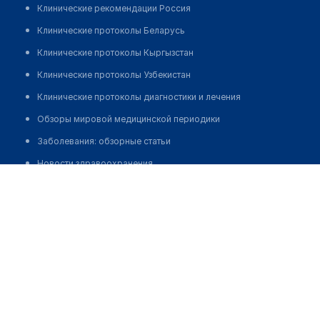
Клинические рекомендации Россия
Клинические протоколы Беларусь
Клинические протоколы Кыргызстан
Клинические протоколы Узбекистан
Клинические протоколы диагностики и лечения
Обзоры мировой медицинской периодики
Заболевания: обзорные статьи
Новости здравоохранения
Енсебаева Сымбат Сериккалиевна
Медикаменты
Лабораторные показатели
Медицинские термины
Мобильные приложения
клиникам
МИС для клиники
МИС для клиники в Казахстане