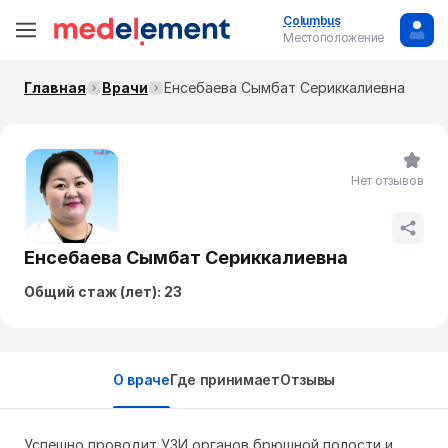
Columbus
Местоположение
Главная
Врачи
Енсебаева Сымбат Сериккалиевна
Нет отзывов
Енсебаева Сымбат Сериккалиевна
Общий стаж (лет): 23
О враче
Где принимает
Отзывы
Успешно проводит УЗИ органов брюшной полости и