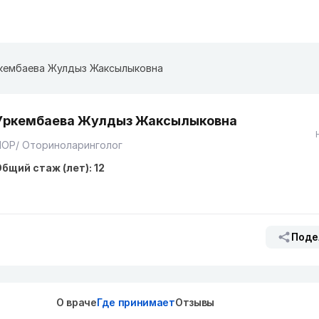
кембаева Жулдыз Жаксылыковна
Уркембаева Жулдыз Жаксылыковна
ЛОР/ Оториноларинголог
бщий стаж (лет): 12
Поде
О враче
Где принимает
Отзывы