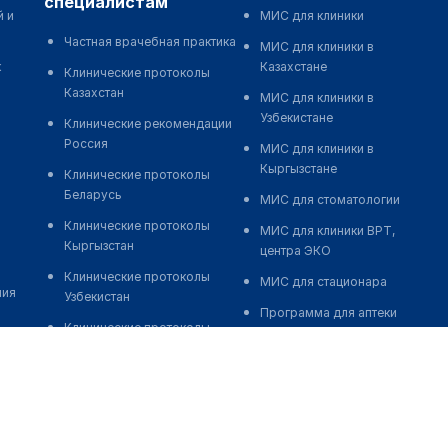
специалистам
й и
МИС для клиники
Частная врачебная практика
МИС для клиники в
к
Казахстане
Клинические протоколы
Казахстан
МИС для клиники в
Узбекистане
Клинические рекомендации
Россия
МИС для клиники в
Кыргызстане
Клинические протоколы
Беларусь
МИС для стоматологии
Клинические протоколы
МИС для клиники ВРТ,
Кыргызстан
центра ЭКО
Клинические протоколы
МИС для стационара
ния
Узбекистан
Программа для аптеки
Клинические протоколы
Автоматизация блока
диагностики и лечения
питания
Обзоры мировой
Реклама и продвижение
медицинской периодики
клиник
Заболевания: обзорные
Разработка сайта клиники