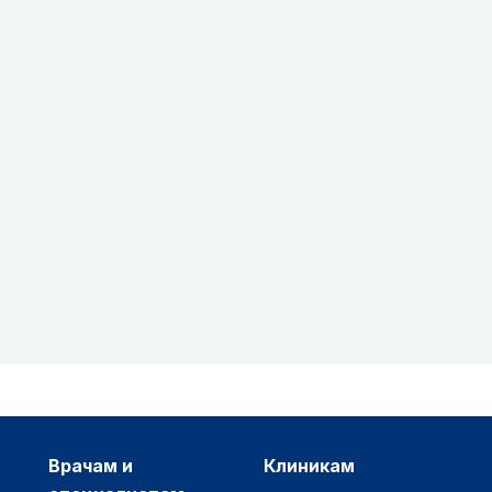
врачам и
клиникам