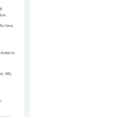
ий
йон.
Астана..
 Алматы.
ог, МЦ
р