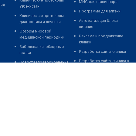
Клинические протоколы
МИС для стационара
ния
Узбекистан
Программа для аптеки
Клинические протоколы
Автоматизация блока
диагностики и лечения
питания
Обзоры мировой
Реклама и продвижение
медицинской периодики
клиник
Заболевания: обзорные
Разработка сайта клиники
статьи
Разработка сайта клиники в
Новости здравоохранения
России
Медикаменты
Разработка сайта клиники в
Лабораторные показатели
Казахстане
Медицинские термины
Разработка сайта клиники в
Беларуси
Мобильные приложения
Разработка сайта клиники в
Кыргызстане
Разработка сайта клиники в
Узбекистане