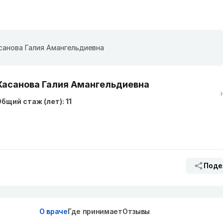
санова Галия Амангельдиевна
Хасанова Галия Амангельдиевна
бщий стаж (лет): 11
Поде
О враче
Где принимает
Отзывы