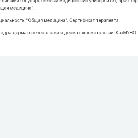
андинский государственный медицинский университет, врач тер
щая медицина".
ециальность "Общая медицина". Сертификат терапевта.
афедра дерматовенерологии и дерматокосметологии, КазМУНО.