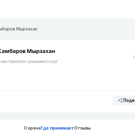
мбаров Мырзахан
Камбаров Мырзахан
Анестезиолог-реаниматолог
Поде
О враче
Где принимает
Отзывы