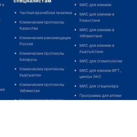
специалистам
й и
МИС для клиники
Частная врачебная практика
МИС для клиники в
к
Казахстане
Клинические протоколы
Казахстан
МИС для клиники в
Узбекистане
Клинические рекомендации
Россия
МИС для клиники в
Кыргызстане
Клинические протоколы
Беларусь
МИС для стоматологии
Клинические протоколы
МИС для клиники ВРТ,
Кыргызстан
центра ЭКО
Клинические протоколы
МИС для стационара
ния
Узбекистан
Программа для аптеки
Клинические протоколы
Автоматизация блока
диагностики и лечения
питания
Обзоры мировой
Реклама и продвижение
медицинской периодики
клиник
Заболевания: обзорные
Разработка сайта клиники