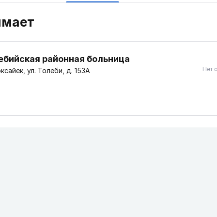
имает
ебийская районная больница
Нет 
ксайек, ул. Толеби, д. 153А