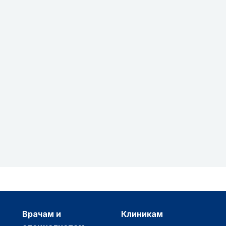
врачам и
клиникам