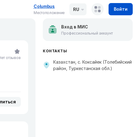
Columbus
Войти
RU
Местоположение
Вход в МИС
Профессиональный аккаунт
КОНТАКТЫ
Нет отзывов
Казахстан, с. Коксайек (Толебийский
район, Туркестанская обл.)
литься