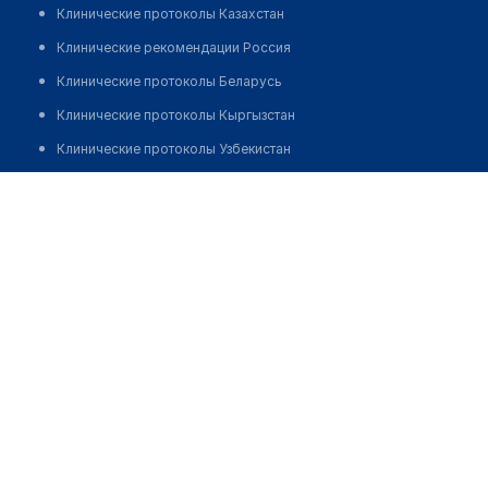
Клинические протоколы Казахстан
Клинические рекомендации Россия
Клинические протоколы Беларусь
Клинические протоколы Кыргызстан
Клинические протоколы Узбекистан
Клинические протоколы диагностики и лечения
Нурсафина Роза Нуркасымовна
Обзоры мировой медицинской периодики
Заболевания: обзорные статьи
Новости здравоохранения
Медикаменты
Лабораторные показатели
Медицинские термины
Мобильные приложения
клиникам
МИС для клиники