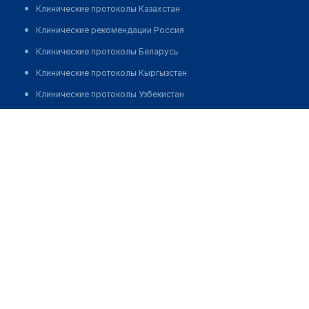
Клинические протоколы Казахстан
Клинические рекомендации Россия
Клинические протоколы Беларусь
Клинические протоколы Кыргызстан
Клинические протоколы Узбекистан
Клинические протоколы диагностики и лечения
Юсупбаева Алия Анатольевна
Обзоры мировой медицинской периодики
Заболевания: обзорные статьи
Новости здравоохранения
Медикаменты
Лабораторные показатели
Медицинские термины
Мобильные приложения
клиникам
МИС для клиники