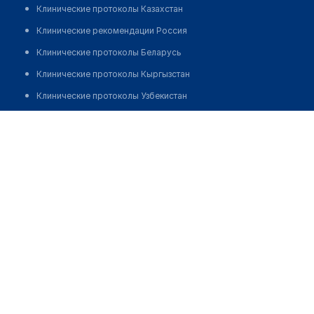
Клинические протоколы Казахстан
Клинические рекомендации Россия
Клинические протоколы Беларусь
Клинические протоколы Кыргызстан
Клинические протоколы Узбекистан
Клинические протоколы диагностики и лечения
Исабеков Бахтияр Сарсенбаевич
Обзоры мировой медицинской периодики
Заболевания: обзорные статьи
Новости здравоохранения
Медикаменты
Лабораторные показатели
Медицинские термины
Мобильные приложения
клиникам
МИС для клиники