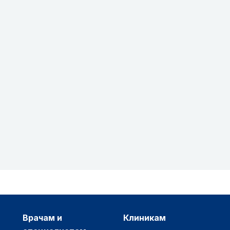
врачам и
клиникам