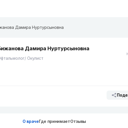
жанова Дамира Нуртурсыновна
Бижанова Дамира Нуртурсыновна
фтальмолог/ Окулист
Поде
О враче
Где принимает
Отзывы