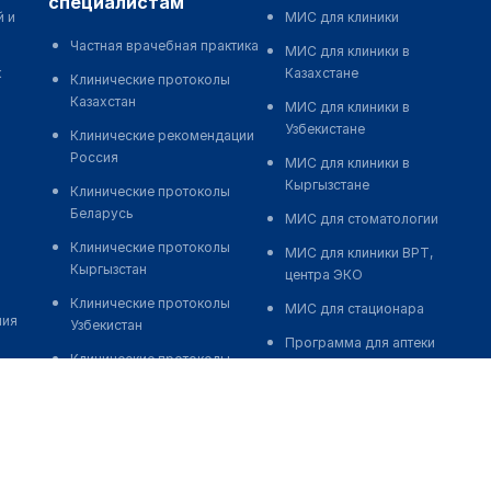
специалистам
й и
МИС для клиники
Частная врачебная практика
МИС для клиники в
к
Казахстане
Клинические протоколы
Казахстан
МИС для клиники в
Узбекистане
Клинические рекомендации
Россия
МИС для клиники в
Кыргызстане
Клинические протоколы
Беларусь
МИС для стоматологии
Клинические протоколы
МИС для клиники ВРТ,
Кыргызстан
центра ЭКО
Клинические протоколы
МИС для стационара
ния
Узбекистан
Программа для аптеки
Клинические протоколы
Автоматизация блока
диагностики и лечения
питания
Обзоры мировой
Реклама и продвижение
медицинской периодики
клиник
Заболевания: обзорные
Разработка сайта клиники