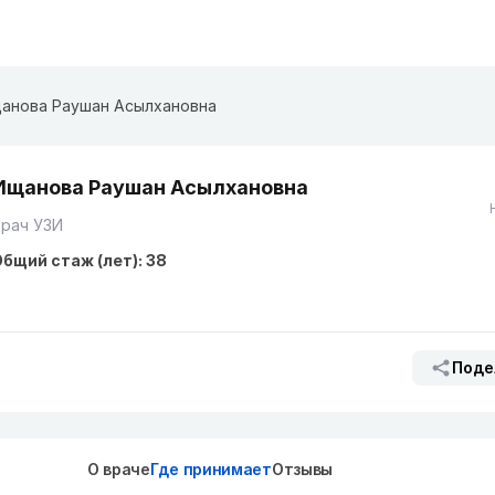
анова Раушан Асылхановна
Ищанова Раушан Асылхановна
Врач УЗИ
бщий стаж (лет): 38
Поде
О враче
Где принимает
Отзывы