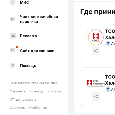
МИС
Где прин
Частная врачебная
практика
ТОО
Реклама
Хэл
Ал
Сайт для клиники
Помощь
ТОО
Хэл
Пользовательское соглашение
Ал
О проекте
Команда
Контакты
ИТ-деятельность
Статистика "MedElement"