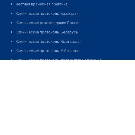
Частная врачебная практика
Клинические протоколы Казахстан
Клинические рекомендации Россия
Клинические протоколы Беларусь
Клинические протоколы Кыргызстан
Клинические протоколы Узбекистан
Клинические протоколы диагностики и лечения
Жексембиева Молдер Кайрылгановна
Обзоры мировой медицинской периодики
Заболевания: обзорные статьи
Новости здравоохранения
Медикаменты
Лабораторные показатели
Медицинские термины
Мобильные приложения
клиникам