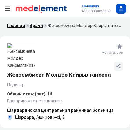
Columbus
Местоположение
Главная
Врачи
Жексембиева Молдер Кайрылгановна
Нет отзывов
Жексембиева Молдер Кайрылгановна
Педиатр
Общий стаж (лет): 14
Где принимает специалист
Шардаринская центральная районная больница
Шардара, Аширов к-сі, 8