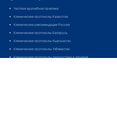
Частная врачебная практика
Клинические протоколы Казахстан
Клинические рекомендации Россия
Клинические протоколы Беларусь
Клинические протоколы Кыргызстан
Клинические протоколы Узбекистан
Клинические протоколы диагностики и лечения
Польшакова Мария Валентиновна
Обзоры мировой медицинской периодики
Заболевания: обзорные статьи
Новости здравоохранения
Медикаменты
Лабораторные показатели
Медицинские термины
Мобильные приложения