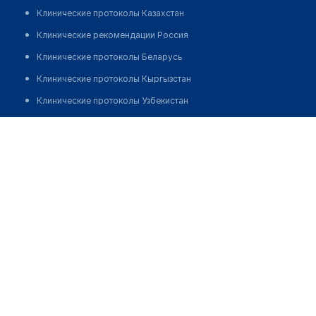
Клинические протоколы Казахстан
Клинические рекомендации Россия
Клинические протоколы Беларусь
Клинические протоколы Кыргызстан
Клинические протоколы Узбекистан
Клинические протоколы диагностики и лечения
Тумилович Елена Николаевна
Обзоры мировой медицинской периодики
Заболевания: обзорные статьи
Новости здравоохранения
Медикаменты
Лабораторные показатели
Медицинские термины
Мобильные приложения
клиникам