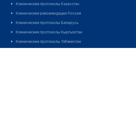
Клинические протоколы Казахстан
Клинические рекомендации Россия
Клинические протоколы Беларусь
Клинические протоколы Кыргызстан
Клинические протоколы Узбекистан
Клинические протоколы диагностики и лечения
Акильжанова Муддат Кужжатовна
Обзоры мировой медицинской периодики
Заболевания: обзорные статьи
Новости здравоохранения
Медикаменты
Лабораторные показатели
Медицинские термины
Мобильные приложения
клиникам
МИС для клиники