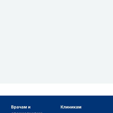
врачам и
клиникам