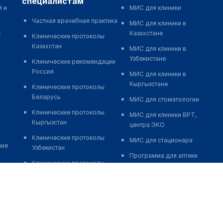
специалистам
й и
МИС для клиники
Частная врачебная практика
МИС для клиники в
к
Казахстане
Клинические протоколы
Казахстан
МИС для клиники в
Узбекистане
Клинические рекомендации
Россия
МИС для клиники в
Кыргызстане
Клинические протоколы
Беларусь
МИС для стоматологии
Клинические протоколы
МИС для клиники ВРТ,
Кыргызстан
центра ЭКО
Клинические протоколы
МИС для стационара
ния
Узбекистан
Программа для аптеки
Клинические протоколы
Автоматизация блока
диагностики и лечения
питания
Обзоры мировой
Реклама и продвижение
медицинской периодики
клиник
Заболевания: обзорные
Разработка сайта клиники