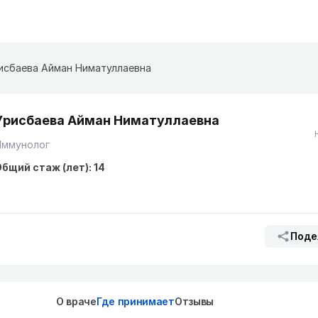
исбаева Айман Ниматуллаевна
Урисбаева Айман Ниматуллаевна
Иммунолог
бщий стаж (лет): 14
Поде
О враче
Где принимает
Отзывы