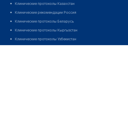
Клинические протоколы Казахстан
Клинические рекомендации Россия
Клинические протоколы Беларусь
Клинические протоколы Кыргызстан
Клинические протоколы Узбекистан
Клинические протоколы диагностики и лечения
Саурова Зарина Махмудовна
Обзоры мировой медицинской периодики
Заболевания: обзорные статьи
Новости здравоохранения
Медикаменты
Лабораторные показатели
Медицинские термины
Мобильные приложения
клиникам
МИС для клиники