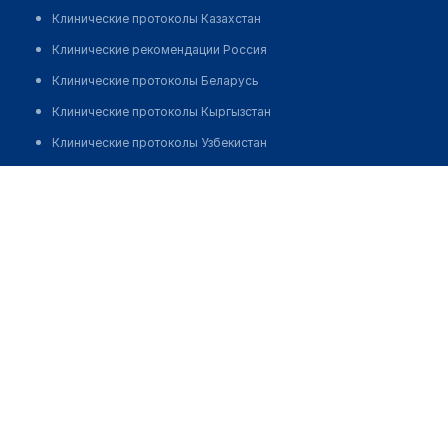
Клинические протоколы Казахстан
Клинические рекомендации Россия
Клинические протоколы Беларусь
Клинические протоколы Кыргызстан
Клинические протоколы Узбекистан
Клинические протоколы диагностики и лечения
Аушахманова Шолпан
Обзоры мировой медицинской периодики
Заболевания: обзорные статьи
Новости здравоохранения
Медикаменты
Лабораторные показатели
Медицинские термины
Мобильные приложения
клиникам