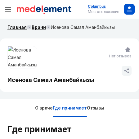
Columbus
Местоположение
Главная
Врачи
Исенова Самал Аманбайкызы
Нет отзывов
Исенова Самал Аманбайкызы
О враче
Где принимает
Отзывы
Где принимает