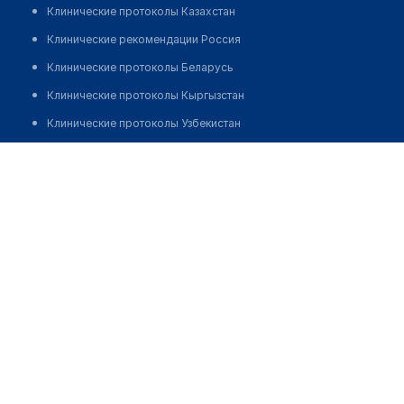
Клинические протоколы Казахстан
Клинические рекомендации Россия
Клинические протоколы Беларусь
Клинические протоколы Кыргызстан
Клинические протоколы Узбекистан
Клинические протоколы диагностики и лечения
Исенова Самал Аманбайкызы
Обзоры мировой медицинской периодики
Заболевания: обзорные статьи
Новости здравоохранения
Медикаменты
Лабораторные показатели
Медицинские термины
Мобильные приложения
клиникам
МИС для клиники