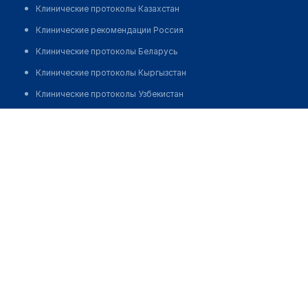
Клинические протоколы Казахстан
Клинические рекомендации Россия
Клинические протоколы Беларусь
Клинические протоколы Кыргызстан
Клинические протоколы Узбекистан
Клинические протоколы диагностики и лечения
Налибекова Роза Дуйсенбаевна
Обзоры мировой медицинской периодики
Заболевания: обзорные статьи
Новости здравоохранения
Медикаменты
Лабораторные показатели
Медицинские термины
Мобильные приложения
клиникам
МИС для клиники