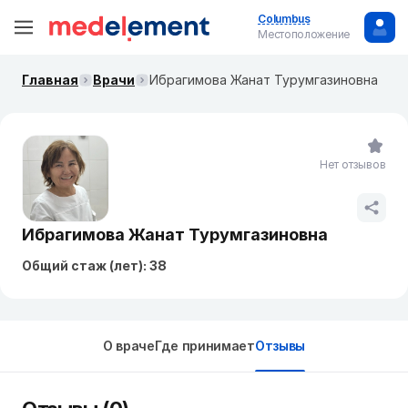
Columbus
Местоположение
Главная
Врачи
Ибрагимова Жанат Турумгазиновна
Нет отзывов
Ибрагимова Жанат Турумгазиновна
Общий стаж (лет): 38
О враче
Где принимает
Отзывы