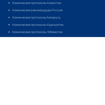
Клинические протоколы Казахстан
Клинические рекомендации Россия
Клинические протоколы Беларусь
Клинические протоколы Кыргызстан
Клинические протоколы Узбекистан
Клинические протоколы диагностики и лечения
Ибрагимова Жанат Турумгазиновна
Обзоры мировой медицинской периодики
Заболевания: обзорные статьи
Новости здравоохранения
Медикаменты
Лабораторные показатели
Медицинские термины
Мобильные приложения
клиникам
МИС для клиники