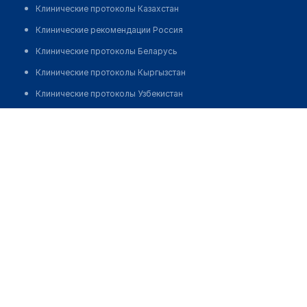
Клинические протоколы Казахстан
Клинические рекомендации Россия
Клинические протоколы Беларусь
Клинические протоколы Кыргызстан
Клинические протоколы Узбекистан
Клинические протоколы диагностики и лечения
Танабаев Архат Слямханович
Обзоры мировой медицинской периодики
Заболевания: обзорные статьи
Новости здравоохранения
Медикаменты
Лабораторные показатели
Медицинские термины
Мобильные приложения
клиникам
МИС для клиники