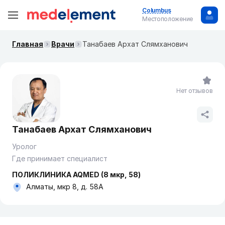
Columbus
Местоположение
Главная
Врачи
Танабаев Архат Слямханович
Нет отзывов
Танабаев Архат Слямханович
Уролог
Где принимает специалист
ПОЛИКЛИНИКА AQMED (8 мкр, 58)
Алматы, мкр 8, д. 58А