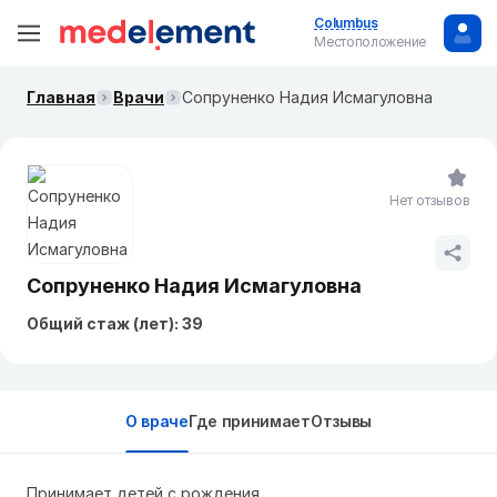
Columbus
Местоположение
Главная
Врачи
Сопруненко Надия Исмагуловна
Нет отзывов
Сопруненко Надия Исмагуловна
Общий стаж (лет): 39
О враче
Где принимает
Отзывы
Принимает детей с рождения