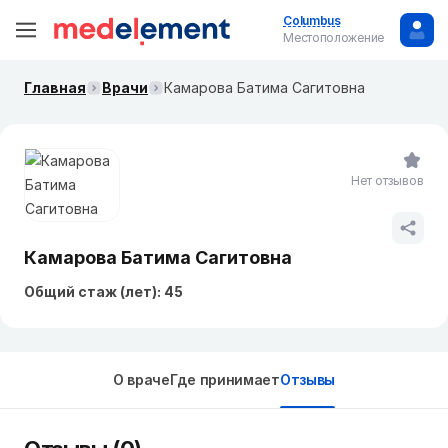
Columbus
Местоположение
Главная
Врачи
Камарова Батима Сагитовна
Нет отзывов
Камарова Батима Сагитовна
Общий стаж (лет): 45
О враче
Где принимает
Отзывы