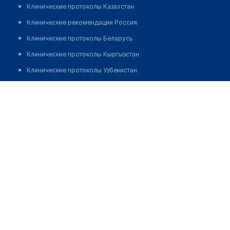
Клинические протоколы Казахстан
Клинические рекомендации Россия
Клинические протоколы Беларусь
Клинические протоколы Кыргызстан
Клинические протоколы Узбекистан
Клинические протоколы диагностики и лечения
Камарова Батима Сагитовна
Обзоры мировой медицинской периодики
Заболевания: обзорные статьи
Новости здравоохранения
Медикаменты
Лабораторные показатели
Медицинские термины
Мобильные приложения
клиникам
МИС для клиники