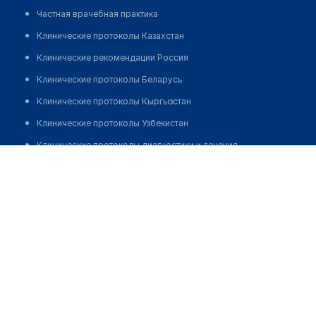
Частная врачебная практика
Клинические протоколы Казахстан
Клинические рекомендации Россия
Клинические протоколы Беларусь
Клинические протоколы Кыргызстан
Клинические протоколы Узбекистан
Клинические протоколы диагностики и лечения
Оспанов Нурлыбек Бекмукамбетович
Обзоры мировой медицинской периодики
Заболевания: обзорные статьи
Новости здравоохранения
Медикаменты
Лабораторные показатели
Медицинские термины
Мобильные приложения
клиникам