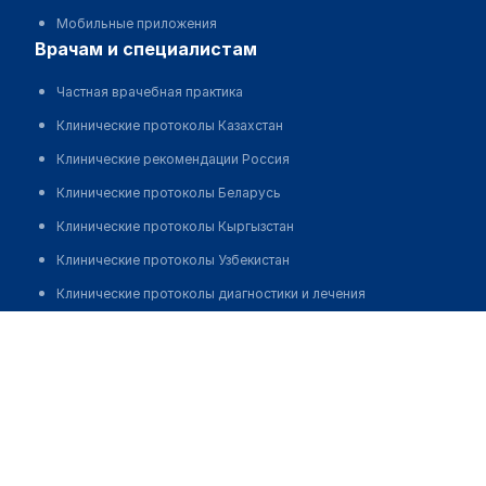
Мобильные приложения
врачам и специалистам
Частная врачебная практика
Клинические протоколы Казахстан
Клинические рекомендации Россия
Клинические протоколы Беларусь
Клинические протоколы Кыргызстан
Клинические протоколы Узбекистан
Клинические протоколы диагностики и лечения
Ешенкулова Гулсим Амиржановна
Обзоры мировой медицинской периодики
Заболевания: обзорные статьи
Новости здравоохранения
Медикаменты
Лабораторные показатели