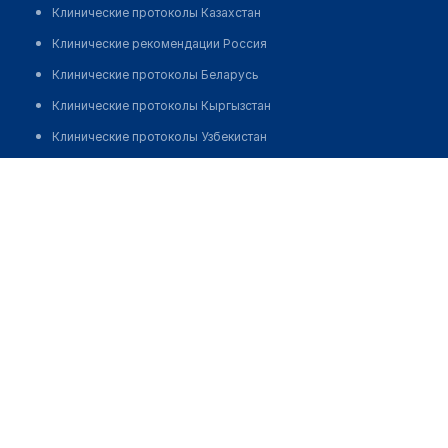
Клинические протоколы Казахстан
Клинические рекомендации Россия
Клинические протоколы Беларусь
Клинические протоколы Кыргызстан
Клинические протоколы Узбекистан
Клинические протоколы диагностики и лечения
Тулегенова Саяра Долкуновна
Обзоры мировой медицинской периодики
Заболевания: обзорные статьи
Новости здравоохранения
Медикаменты
Лабораторные показатели
Медицинские термины
Мобильные приложения
клиникам
МИС для клиники