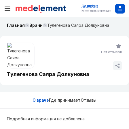
Columbus
Местоположение
Главная
Врачи
Тулегенова Саяра Долкуновна
Нет отзывов
Тулегенова Саяра Долкуновна
О враче
Где принимает
Отзывы
Подробная информация не добавлена