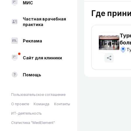
МИС
Где прин
Частная врачебная
практика
Тур
Реклама
бол
Ту
Сайт для клиники
Помощь
Пользовательское соглашение
О проекте
Команда
Контакты
ИТ-деятельность
Статистика "MedElement"