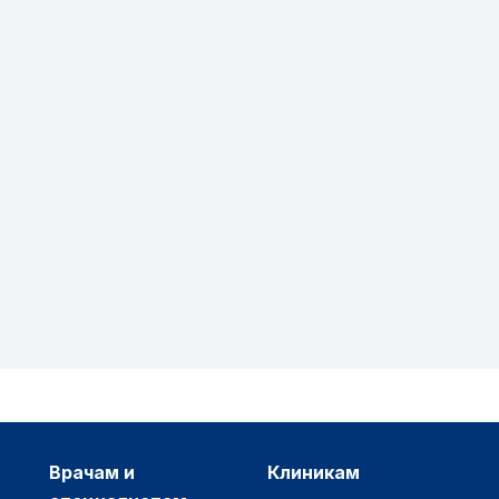
врачам и
клиникам