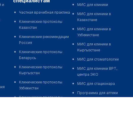
специалистам
й и
МИС для клиники
Частная врачебная практика
МИС для клиники в
к
Казахстане
Клинические протоколы
Казахстан
МИС для клиники в
Узбекистане
Клинические рекомендации
Россия
МИС для клиники в
Кыргызстане
Клинические протоколы
Беларусь
МИС для стоматологии
Клинические протоколы
МИС для клиники ВРТ,
Кыргызстан
центра ЭКО
Клинические протоколы
МИС для стационара
ния
Узбекистан
Программа для аптеки
Клинические протоколы
Автоматизация блока
диагностики и лечения
питания
Обзоры мировой
Реклама и продвижение
медицинской периодики
клиник
Заболевания: обзорные
Разработка сайта клиники