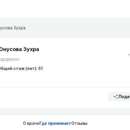
усова Зухра
Юнусова Зухра
Кардиолог
бщий стаж (лет): 51
Поде
О враче
Где принимает
Отзывы