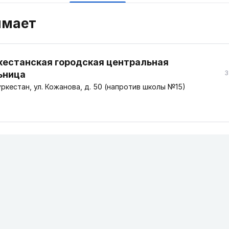
имает
кестанская городская центральная
ьница
3
ркестан, ул. Кожанова, д. 50 (напротив школы №15)