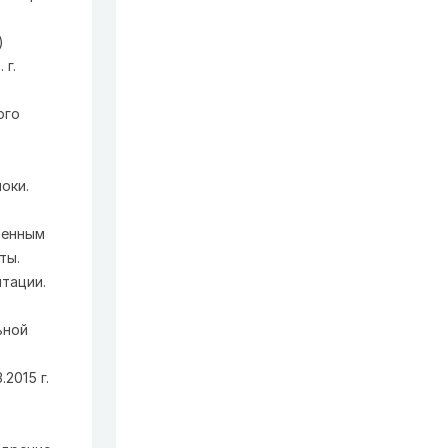
)
 г.
ого
оки.
менным
ты.
тации.
ьной
2015 г.