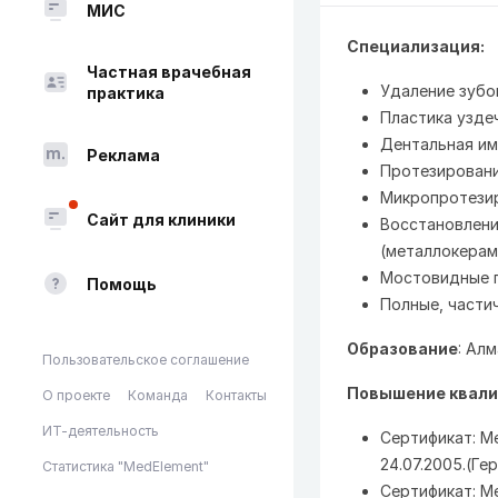
МИС
Специализация:
Частная врачебная
Удаление зубо
практика
Пластика узде
Дентальная им
Реклама
Протезировани
Микропротези
Сайт для клиники
Восстановлени
(металлокерам
Мостовидные 
Помощь
Полные, части
Образование
: Ал
Пользовательское соглашение
Повышение квали
О проекте
Команда
Контакты
ИТ-деятельность
Сертификат: М
24.07.2005.(Ге
Статистика "MedElement"
Сертификат: М