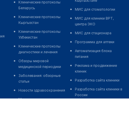
Кыргызстане
Клинические протоколы
Беларусь
МИС для стоматологии
Клинические протоколы
МИС для клиники ВРТ,
Кыргызстан
центра ЭКО
Клинические протоколы
МИС для стационара
ния
Узбекистан
Программа для аптеки
Клинические протоколы
Автоматизация блока
диагностики и лечения
питания
Обзоры мировой
Реклама и продвижение
медицинской периодики
клиник
Заболевания: обзорные
Разработка сайта клиники
статьи
Разработка сайта клиники в
Новости здравоохранения
России
Медикаменты
Разработка сайта клиники в
Лабораторные показатели
Казахстане
Медицинские термины
Разработка сайта клиники в
Беларуси
Мобильные приложения