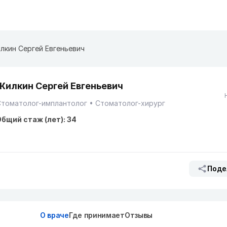
лкин Сергей Евгеньевич
Жилкин Сергей Евгеньевич
Стоматолог-имплантолог
Стоматолог-хирург
бщий стаж (лет): 34
Поде
О враче
Где принимает
Отзывы