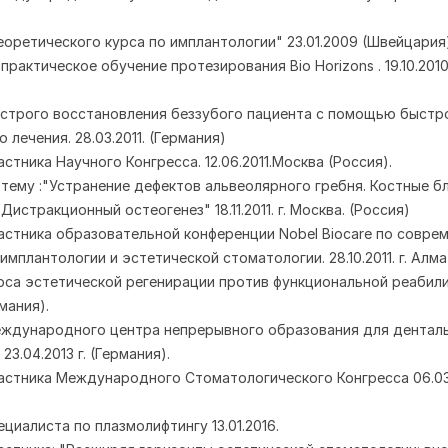
еоретического курса по имплантологии" 23.01.2009 (Швейцария
практическое обучение протезирования Bio Horizons . 19.10.2010.
строго восстановления беззубого пациента с помощью быстр
 лечения. 28.03.2011. (Германия)
стника Научного Конгресса. 12.06.2011.Москва (Россия).
тему :"Устранение дефектов альвеолярного гребня. Костные бл
 Дистракционный остеогенез" 18.11.2011. г. Москва. (Россия)
астника образовательной конференции Nobel Biocare по совре
имплантологии и эстетической стоматологии. 28.10.2011. г. Алма
рса эстетической регенирации против функциональной реабили
мания).
ждународного центра непрерывного образования для дентал
23.04.2013 г. (Германия).
астника Международного Стоматологического Конгресса 06.03.
циалиста по плазмолифтингу 13.01.2016.