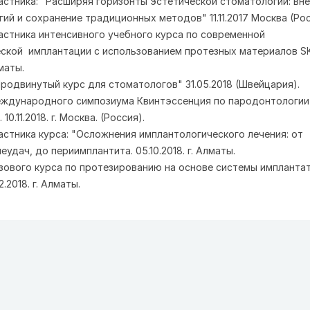
астника: "Расширяя горизонты эстетической стоматологии: вн
ий и сохранение традиционных методов" 11.11.2017 Москва (Ро
астника интенсивного учебного курса по современной
ской имплантации с использованием протезных материалов S
лматы.
Продвинутый курс для стоматологов" 31.05.2018 (Швейцария).
ждународного симпозиума Квинтэссенция по пародонтологии
10.11.2018. г. Москва. (Россия).
астника курса: "Осложнения имплантологического лечения: от
еудач, до периимплантита. 05.10.2018. г. Алматы.
зового курса по протезированию на основе системы импланта
2.2018. г. Алматы.