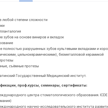
в любой степени сложности
чки
планталогия
е зубов на основе виниров и вкладок
рование
е полностью разрушенных зубов культевыми вкладками и кор
ическими, цельнокерамическими), безметалловой керамикой
протезы
чные, съёмные протезы
матинский Государственный Медицинский институт.
фикации, проф.курсы, семинары, сертификаты:
еждународного центра стоматологического образования. ICDE
рмания)
еждународного научно-исследовательского института развити