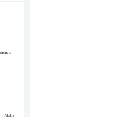
онками
я. Alpha