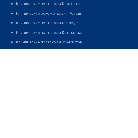
Клинические протоколы Казахстан
Клинические рекомендации Россия
Клинические протоколы Беларусь
Клинические протоколы Кыргызстан
Клинические протоколы Узбекистан
Клинические протоколы диагностики и лечения
Сайдуллаева Айгерим Кожануридиновна
Обзоры мировой медицинской периодики
Заболевания: обзорные статьи
Новости здравоохранения
Медикаменты
Лабораторные показатели
Медицинские термины
Мобильные приложения
клиникам
МИС для клиники