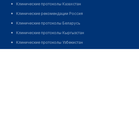
Клинические протоколы Казахстан
Клинические рекомендации Россия
Клинические протоколы Беларусь
Клинические протоколы Кыргызстан
Клинические протоколы Узбекистан
Клинические протоколы диагностики и лечения
Алибекова Зубайна Аяновна
Обзоры мировой медицинской периодики
Заболевания: обзорные статьи
Новости здравоохранения
Медикаменты
Лабораторные показатели
Медицинские термины
Мобильные приложения
клиникам
МИС для клиники