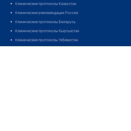
Клинические протоколы Казахстан
Клинические рекомендации Россия
Клинические протоколы Беларусь
Клинические протоколы Кыргызстан
Клинические протоколы Узбекистан
Клинические протоколы диагностики и лечения
Исканов Абай Сулайманович
Обзоры мировой медицинской периодики
Заболевания: обзорные статьи
Новости здравоохранения
Медикаменты
Лабораторные показатели
Медицинские термины
Мобильные приложения
клиникам
МИС для клиники