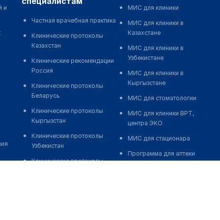
специалистам
й и
МИС для клиники
Частная врачебная практика
МИС для клиники в
к
Казахстане
Клинические протоколы
Казахстан
МИС для клиники в
Узбекистане
Клинические рекомендации
Россия
МИС для клиники в
Кыргызстане
Клинические протоколы
Беларусь
МИС для стоматологии
Клинические протоколы
МИС для клиники ВРТ,
Кыргызстан
центра ЭКО
Клинические протоколы
МИС для стационара
ния
Узбекистан
Программа для аптеки
Клинические протоколы
Автоматизация блока
диагностики и лечения
питания
Обзоры мировой
Реклама и продвижение
медицинской периодики
клиник
Заболевания: обзорные
Разработка сайта клиники