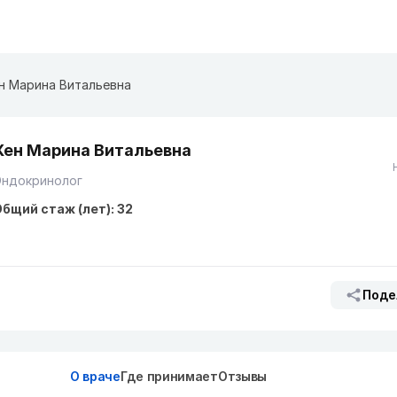
н Марина Витальевна
Хен Марина Витальевна
Эндокринолог
бщий стаж (лет): 32
Поде
О враче
Где принимает
Отзывы