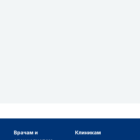
врачам и
клиникам