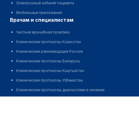
Электронный кабинет пациента
Мобильные приложения
врачам и специалистам
Частная врачебная практика
Клинические протоколы Казахстан
Клинические рекомендации Россия
Клинические протоколы Беларусь
Клинические протоколы Кыргызстан
Клинические протоколы Узбекистан
Клинические протоколы диагностики и лечения
Обзоры мировой медицинской периодики
Юн Артем Емельянович
Заболевания: обзорные статьи
Новости здравоохранения
Медикаменты
Лабораторные показатели